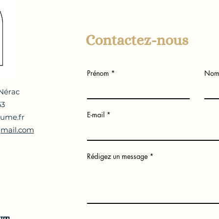
Contactez-nous
Prénom
Nom 
 Nérac
53
E-mail
ume.fr
mail.com
Rédigez un message