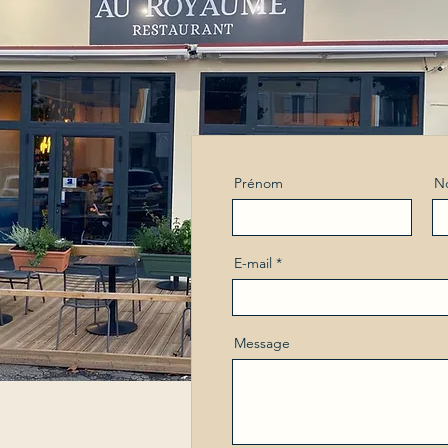
Prénom
N
E-mail
Message