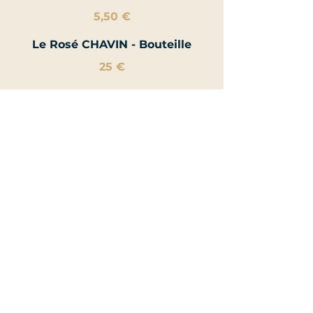
5,50 €
Le Rosé CHAVIN - Bouteille
25 €
Le Blanc JP CHENET -
CHARDONNAY - Verre
5,90 €
Le Blanc JP CHENET -
CHARDONNAY - Bouteille
28 €
Le Blanc CHAVIN - SAUVIGNON
SEC - Verre
5,90 €
Le Blanc CHAVIN - SAUVIGNON
SEC - Bouteille